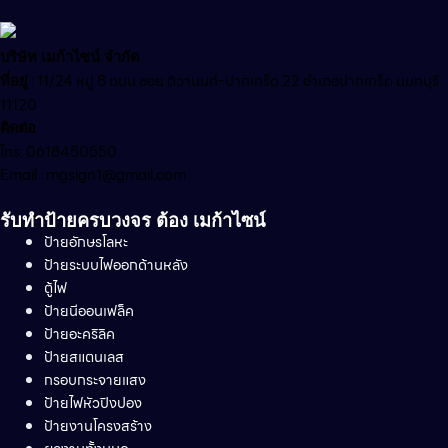
บริษัท เมก้าไซน์ จำกัด
:
11/24 หมู่ 8 ถนน ซอย ติวานนท์-ปากเกร็ด 22 อำเภอปากเกร็ด นนทบุรี
ที่อยู่
11120
ติดต่อ
โทร: 0618450550
Email : mgsign1@gmail.com
รับทำป้ายครบวงจร ต้อง เมก้าไซน์
ป้ายอักษรโลหะ
ป้ายระบบไฟออกด้านหลัง
ตู้ไฟ
ป้ายนีออนเฟล็ค
ป้ายอะคริลิค
ป้ายสแตนเลส
กรอบกระจายแสง
ป้ายไฟหัวปิงปอง
ป้ายงานโครงสร้าง