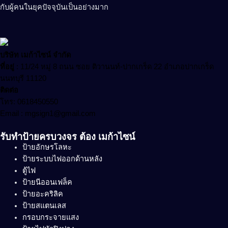
กับผู้คนในยุคปัจจุบันเป็นอย่างมาก
บริษัท เมก้าไซน์ จำกัด
ที่อยู่
:
11/24 หมู่ 8 ถนน ซอย ติวานนท์-ปากเกร็ด 22 อำเภอปากเกร็ด
นนทบุรี 11120
ติดต่อ
โทร: 0618450550
Email : mgsign1@gmail.com
รับทำป้ายครบวงจร ต้อง เมก้าไซน์
ป้ายอักษรโลหะ
ป้ายระบบไฟออกด้านหลัง
ตู้ไฟ
ป้ายนีออนเฟล็ค
ป้ายอะคริลิค
ป้ายสแตนเลส
กรอบกระจายแสง