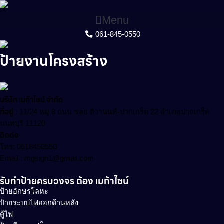
Skip
to
Menu
content
061-845-0550
ป้ายงานโครงสร้าง
บริษัท เมก้าไซน์ จำกัด
ที่อยู่
:
11/24 หมู่ 8 ถนน ซอย ติวานนท์-ปากเกร็ด 22 อำเภอปากเกร็ด
นนทบุรี 11120
ติดต่อ
โทร: 0618450550
Email : mgsign1@gmail.com
รับทำป้ายครบวงจร ต้อง เมก้าไซน์
ป้ายอักษรโลหะ
ป้ายระบบไฟออกด้านหลัง
ตู้ไฟ